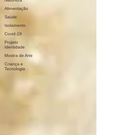
Natureza
Alimentação
Saúde
Isolamento
Covid-19
Projeto
Identidade
Mostra de Arte
Criança e
Tecnologia