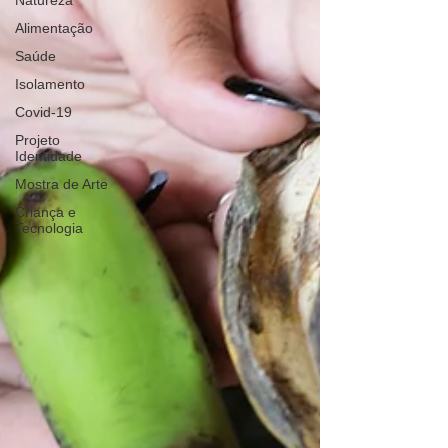
Natureza
Alimentação
Saúde
Isolamento
Covid-19
Projeto
Identidade
Mostra de Arte
Criança e
Tecnologia