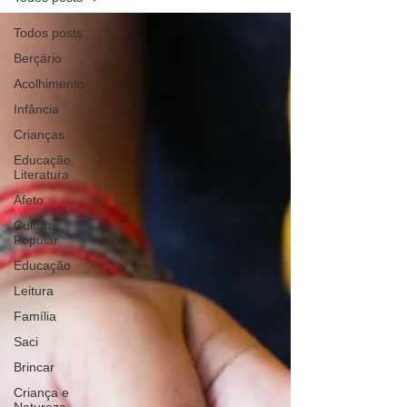
Todos posts
Berçário
Acolhimento
Infância
Crianças
Educação,
Literatura
Afeto
Cultura
Popular
Educação
Leitura
Família
Saci
Brincar
Criança e