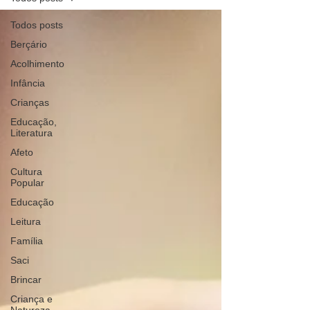
Todos posts
Berçário
Acolhimento
Infância
Crianças
Educação,
Literatura
Afeto
Cultura
Popular
Educação
Leitura
Família
Saci
Brincar
Criança e