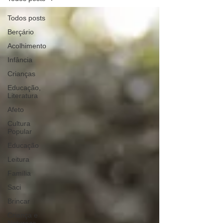
Todos posts
Berçário
Acolhimento
Infância
Crianças
Educação,
Literatura
Afeto
Cultura
Popular
Educação
Leitura
Família
Saci
Brincar
Criança e