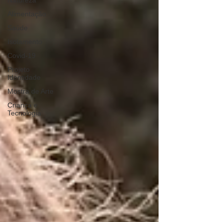
Natureza
Alimentação
Saúde
Isolamento
Covid-19
Projeto
Identidade
Mostra de Arte
Criança e
Tecnologia