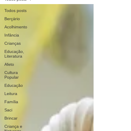
Todos posts
Berçário
Acolhimento
Infância
Crianças
Educação,
Literatura
Afeto
Cultura
Popular
Educação
Leitura
Família
Saci
Brincar
Criança e