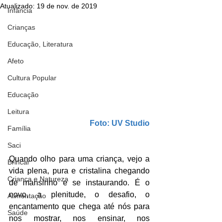
Atualizado:
19 de nov. de 2019
Infância
Crianças
Educação, Literatura
Afeto
Cultura Popular
Educação
Leitura
Foto: UV Studio
Família
Saci
Quando olho para uma criança, vejo a 
Brincar
vida plena, pura e cristalina chegando 
Criança e Natureza
de mansinho e se instaurando. É o 
novo, a plenitude, o desafio, o 
Alimentação
encantamento que chega até nós para 
Saúde
nos mostrar, nos ensinar, nos 