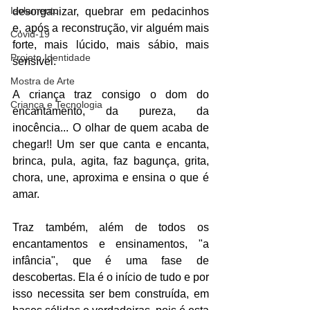
Isolamento
desorganizar, quebrar em pedacinhos 
e, após a reconstrução, vir alguém mais 
Covid-19
forte, mais lúcido, mais sábio, mais 
Projeto Identidade
sensível.
Mostra de Arte
A criança traz consigo o dom do 
Criança e Tecnologia
encantamento, da pureza, da 
inocência... O olhar de quem acaba de 
chegar!! Um ser que canta e encanta, 
brinca, pula, agita, faz bagunça, grita, 
chora, une, aproxima e ensina o que é 
amar.
Traz também, além de todos os 
encantamentos e ensinamentos, "a 
infância", que é uma fase de 
descobertas. Ela é o início de tudo e por 
isso necessita ser bem construída, em 