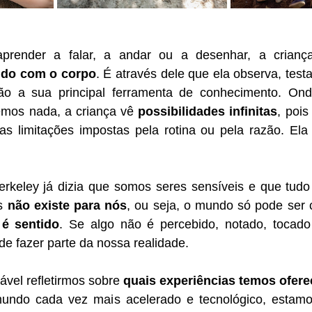
render a falar, a andar ou a desenhar, a crianç
do com o corpo
. É através dele que ela observa, testa
ão a sua principal ferramenta de conhecimento. Onde
mos nada, a criança vê 
possibilidades infinitas
, pois
as limitações impostas pela rotina ou pela razão. Ela
erkeley já dizia que somos seres sensíveis e que tudo 
s 
não existe para nós
, ou seja, o mundo só pode ser 
é sentido
. Se algo não é percebido, notado, tocado 
e fazer parte da nossa realidade.
tável refletirmos sobre 
quais experiências temos ofere
ndo cada vez mais acelerado e tecnológico, estamos