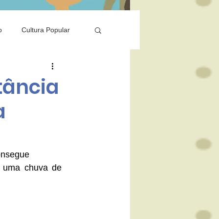
o
Cultura Popular
Saúde
tância
a
onsegue
e uma chuva de 