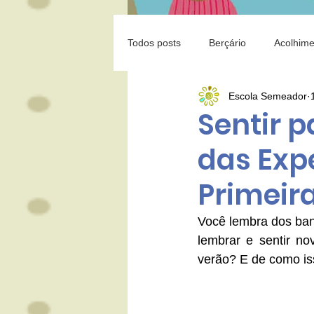
Todos posts
Berçário
Acolhime
Escola Semeador
Educação
Leitura
Famíl
Sentir 
das Exp
Isolamento
Covid-19
Pr
Primeira
Você lembra dos ba
lembrar e sentir n
verão? E de como i