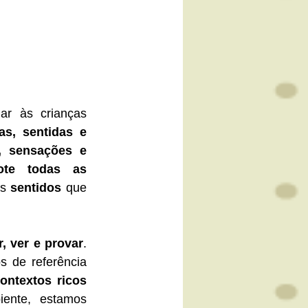
ar às crianças 
s, sentidas e 
, sensações e 
ote todas as 
s 
sentidos
 que 
ar, ver e provar
. 
Essa capacidade natural de percepção é potencializada quando os adultos de referência 
ntextos ricos 
ente, estamos 