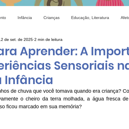
nto
Infância
Crianças
Educação, Literatura
Afet
12 de set. de 2025
2 min de leitura
ia
Saci
Brincar
Criança e Natureza
Alimentação
para Aprender: A Impor
eriências Sensoriais n
ojeto Identidade
Mostra de Arte
Criança e Tecnologia
 Infância
nhos de chuva que você tomava quando era criança? C
ovamente o cheiro da terra molhada, a água fresca d
sso ficou marcado em sua memória? 