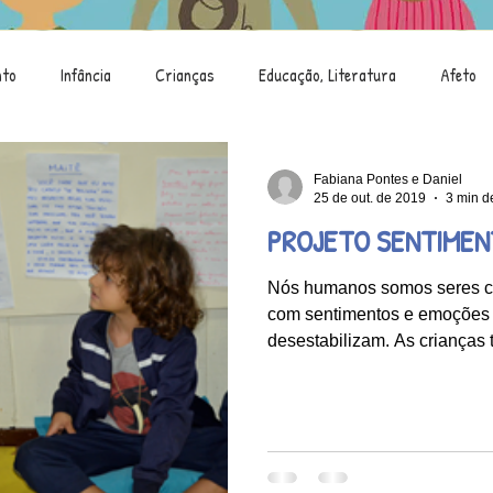
nto
Infância
Crianças
Educação, Literatura
Afeto
Saci
Brincar
Criança e Natureza
Alimentação
Fabiana Pontes e Daniel
25 de out. de 2019
3 min de
PROJETO SENTIME
Mostra de Arte
Criança e Tecnologia
Nós humanos somos seres co
com sentimentos e emoções 
desestabilizam. As crianças