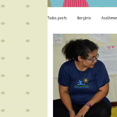
Todos posts
Berçário
Acolhime
Educação
Leitura
Família
Covid-19
Projeto Identidade