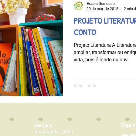
Escola Semeador
20 de mar. de 2018
2 min d
PROJETO LITERATU
CONTO
Projeto Literatura A Literatu
ampliar, transformar ou enri
vida, pois é lendo ou ouv
Berçário
Siga-
Rua Camões, 1275