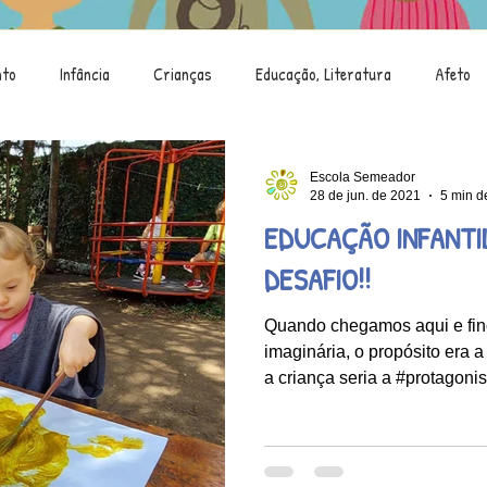
nto
Infância
Crianças
Educação, Literatura
Afeto
Saci
Brincar
Criança e Natureza
Alimentação
Escola Semeador
28 de jun. de 2021
5 min de
EDUCAÇÃO INFANTIL
Mostra de Arte
Criança e Tecnologia
DESAFIO!!
Quando chegamos aqui e fin
imaginária, o propósito era 
a criança seria a #protagonist