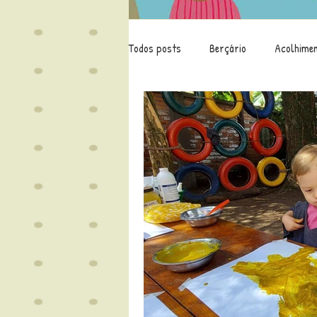
Todos posts
Berçário
Acolhime
Educação
Leitura
Família
Covid-19
Projeto Identidade