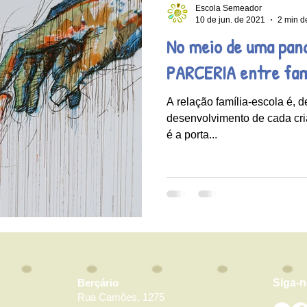
Escola Semeador
10 de jun. de 2021
2 min de
No meio de uma pan
PARCERIA entre famí
A relação família-escola é, de
desenvolvimento de cada cri
é a porta...
Berçário
Siga-
Rua Camões, 1275