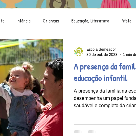
nto
Infância
Crianças
Educação, Literatura
Afeto
Saci
Brincar
Criança e Natureza
Alimentação
Escola Semeador
30 de out. de 2023
1 min de
A presença da famíl
Mostra de Arte
Criança e Tecnologia
educação infantil
A presença da família na esc
desempenha um papel funda
saudável e completo da cria