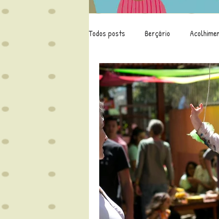
Todos posts
Berçário
Acolhime
Educação
Leitura
Família
Covid-19
Projeto Identidade