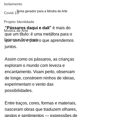
Isolamento
Tema gerador para a Mostra de Arte
Covid-19
Projeto Identidade
“Pássaros daqui e dali”
 é mais do 
Mostra de Arte
que um título: é uma metáfora para o 
Criança e Tecnologia
que somos e para o que aprendemos 
juntos.
Assim como os pássaros, as crianças 
exploram o mundo com leveza e 
encantamento. Voam perto, observam 
de longe, constroem ninhos de ideias, 
experimentam o vento das 
possibilidades.
Entre traços, cores, formas e materiais, 
nasceram obras que traduzem olhares, 
gestos e sentimentos — expressões de 