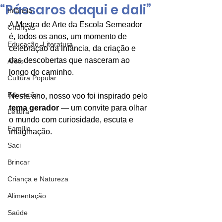
“Pássaros daqui e dali”
Infância
A Mostra de Arte da Escola Semeador 
Crianças
é, todos os anos, um momento de 
Educação, Literatura
celebração da infância, da criação e 
das descobertas que nasceram ao 
Afeto
longo do caminho.
Cultura Popular
Educação
Neste ano, nosso voo foi inspirado pelo 
tema gerador
 — um convite para olhar 
Leitura
o mundo com curiosidade, escuta e 
Família
imaginação.
Saci
Brincar
Criança e Natureza
Alimentação
Saúde