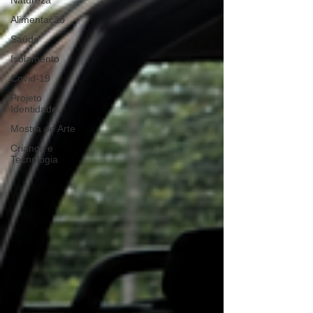
Natureza
Alimentação
Saúde
Isolamento
Covid-19
Projeto
Identidade
Mostra de Arte
Criança e
Tecnologia