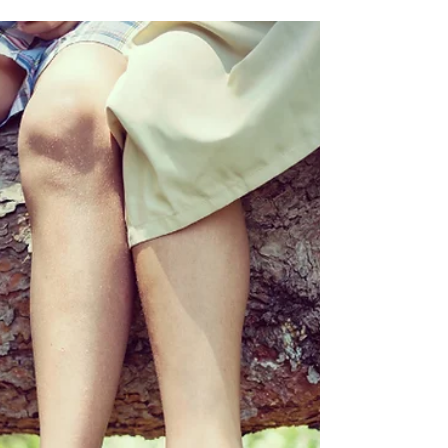
Sentir para Aprender: A
Importância das Experiências
Sensoriais na Primeira Infância
Você lembra dos banhos de chuva que você
tomava quando era criança? Consegue lembrar e
sentir novamente o cheiro da terra molhada, a
água fresca de uma chuva de verão? E de como
isso ficou marcado em sua memória?