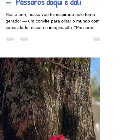
Escola Semeador
19 de nov. de 2025
2 min de leitura
Mostra de Arte Semeador 2025
— “Pássaros daqui e dali”
Neste ano, nosso voo foi inspirado pelo tema
gerador — um convite para olhar o mundo com
curiosidade, escuta e imaginação. “Pássaros
daqui e dali” é mais do que um título: é uma
metáfora para o que somos e para o que
aprendemos juntos.