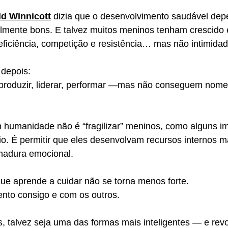
d Winnicott
 dizia que o desenvolvimento saudável dep
mente bons. E talvez muitos meninos tenham crescido
eficiência, competição e resistência… mas não intimida
 depois:
roduzir, liderar, performar —mas não conseguem nome
m humanidade não é “fragilizar” meninos, como alguns i
io. É permitir que eles desenvolvam recursos internos ma
madura emocional.
e aprende a cuidar não se torna menos forte.
ento consigo e com os outros.
, talvez seja uma das formas mais inteligentes — e rev