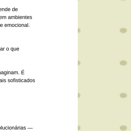
ende de 
 em ambientes 
de emocional.
ar o que 
maginam. É 
is sofisticados 
olucionárias — 