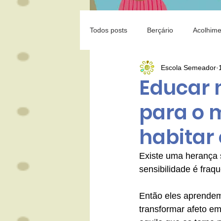
Todos posts
Berçário
Acolhime
Escola Semeador
Educação
Leitura
Famíl
Educar 
para o 
Isolamento
Covid-19
Pr
habitar
Existe uma herança 
sensibilidade é fraq
Então eles aprendem 
transformar afeto e