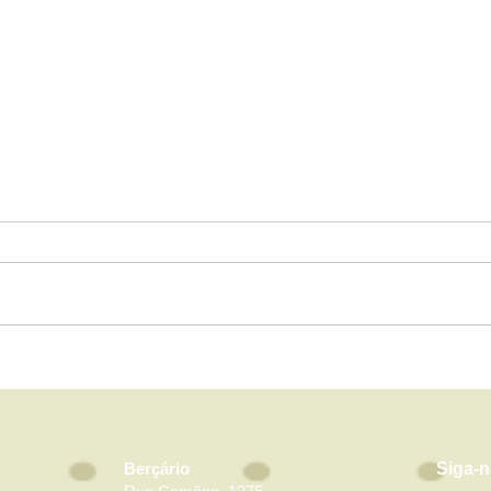
Seu filho é capaz de
Sent
muito mais do que você
Imp
imagina
Expe
na P
Berçário
Siga-