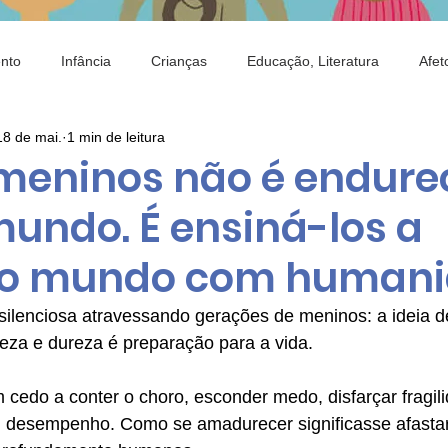
nto
Infância
Crianças
Educação, Literatura
Afet
18 de mai.
1 min de leitura
ia
Saci
Brincar
Criança e Natureza
Alimentação
meninos não é endure
mundo. É ensiná-los a
ojeto Identidade
Mostra de Arte
Criança e Tecnologia
 o mundo com humani
silenciosa atravessando gerações de meninos: a ideia d
ueza e dureza é preparação para a vida.
cedo a conter o choro, esconder medo, disfarçar fragili
m desempenho. Como se amadurecer significasse afastar