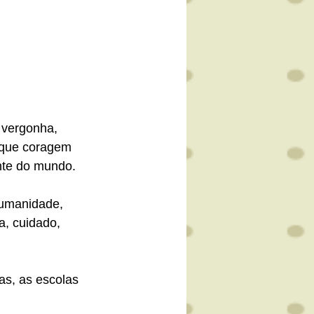
 vergonha, 
r que coragem 
nte do mundo.
umanidade, 
, cuidado, 
as, as escolas 