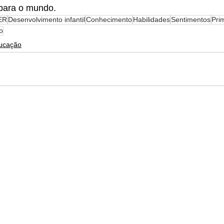
para o mundo.
ER
Desenvolvimento infantil
Conhecimento
Habilidades
Sentimentos
Pri
o
ucação