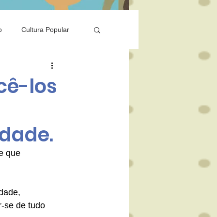
o
Cultura Popular
Saúde
cê-los
dade.
e que 
dade, 
-se de tudo 