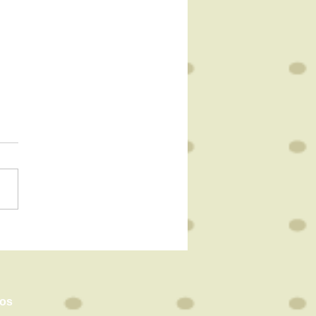
ir para Aprender: A
ortância das
riências Sensoriais
rimeira Infância
nos