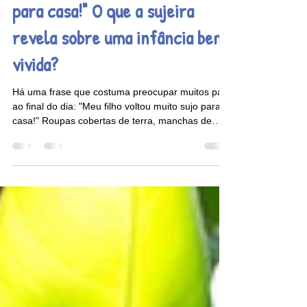
"Meu filho voltou muito sujo
para casa!" O que a sujeira
revela sobre uma infância bem
vivida?
Há uma frase que costuma preocupar muitos pais
ao final do dia: "Meu filho voltou muito sujo para
casa!" Roupas cobertas de terra, manchas de
tinta, pés empoeirados, cabelos com folhas e
mãos que denunciam horas de exploração. Para
alguns, isso pode parecer descuido. Para outros,
é um sinal de que a criança viveu intensamente
aquilo que a infância tem de mais valioso: a
experiência.