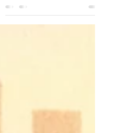
Fortalecer um menino deveria significar ajudá-lo a
reconhecer emoções sem vergonha, construir
vínculos sem violência, sustentar firmeza sem
brutalidade. Ensinar que coragem não está em
parecer invulnerável, mas em conseguir
permanecer inteiro diante do mundo.